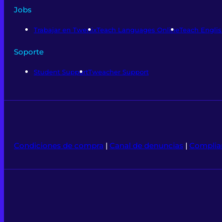
Jobs
Trabajar en Twenix
Teach Languages Online
Teach Englis
Soporte
Student Support
Tweacher Support
Condiciones de compra
|
Canal de denuncias
|
Complia