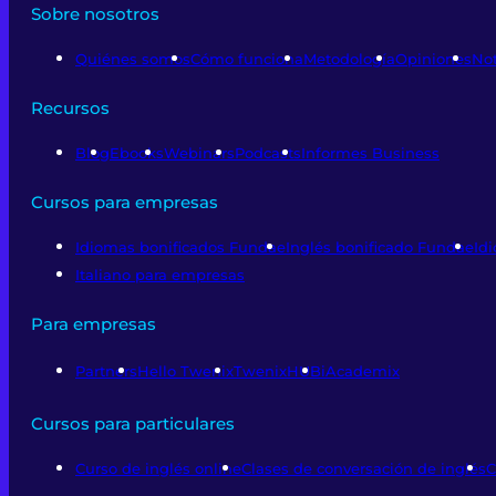
Sobre nosotros
Quiénes somos
Cómo funciona
Metodología
Opiniones
Not
Recursos
Blog
Ebooks
Webinars
Podcasts
Informes Business
Cursos para empresas
Idiomas bonificados Fundae
Inglés bonificado Fundae
Id
Italiano para empresas
Para empresas
Partners
Hello Twenix
TwenixHUB
iAcademix
Cursos para particulares
Curso de inglés online
Clases de conversación de inglés
C