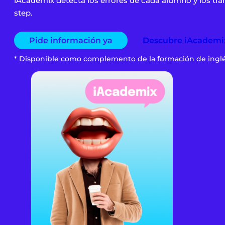
iAcademix detecta los errores de cada alumno y los tr
step.
Pide información ya
Descubre iAcademi
* Disponible como complemento de la formación de inglé