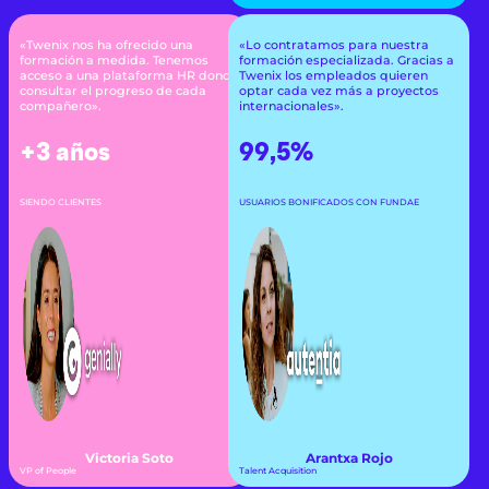
«Twenix nos ha ofrecido una
«Lo contratamos para nuestra
formación a medida. Tenemos
formación especializada. Gracias a
acceso a una plataforma HR donde
Twenix los empleados quieren
consultar el progreso de cada
optar cada vez más a proyectos
compañero».
internacionales».
+3 años
99,5%
SIENDO CLIENTES
USUARIOS BONIFICADOS CON FUNDAE
Victoria Soto
Arantxa Rojo
VP of People
Talent Acquisition