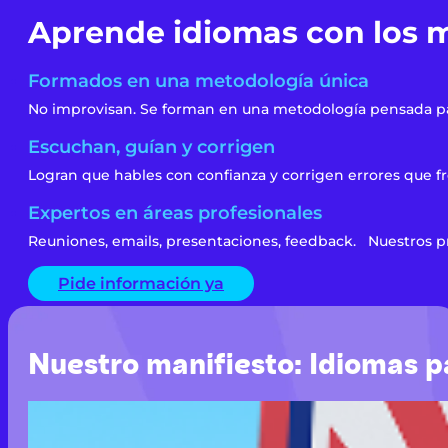
Aprende idiomas con los m
Formados en una metodología única
No improvisan. Se forman en una metodología pensada pa
Escuchan, guían y corrigen
Logran que hables con confianza y corrigen errores que f
Expertos en áreas profesionales
Reuniones, emails, presentaciones, feedback. Nuestros pro
Pide información ya
Nuestro manifiesto: Idiomas p