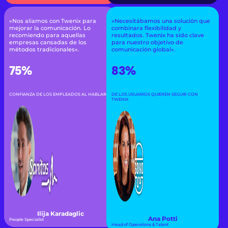
«Nos aliamos con Twenix para
«Necesitábamos una solución que
mejorar la comunicación. Lo
combinara flexibilidad y
recomiendo para aquellas
resultados. Twenix ha sido clave
empresas cansadas de los
para nuestro objetivo de
métodos tradicionales».
comunicación global».
75%
83%
CONFIANZA DE LOS EMPLEADOS AL HABLAR
DE LOS USUARIOS QUIEREN SEGUIR CON
TWENIX
Ilija Karadaglic
Ana Potti
People Specialist
Head of Operations & Talent