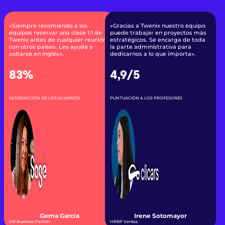
«Siempre recomiendo a los
«Gracias a Twenix nuestro equipo
equipos reservar una clase 1:1 de
puede trabajar en proyectos más
Twenix antes de cualquier reunión
estratégicos. Se encarga de toda
con otros países. Les ayuda a
la parte administrativa para
soltarse en inglés».
dedicarnos a lo que importa».
83%
4,9/5
SATISFACCIÓN DE LOS ALUMNOS
PUNTUACIÓN A LOS PROFESORES
Gema García
Irene Sotomayor
HR Business Partner
HRBP Ventas