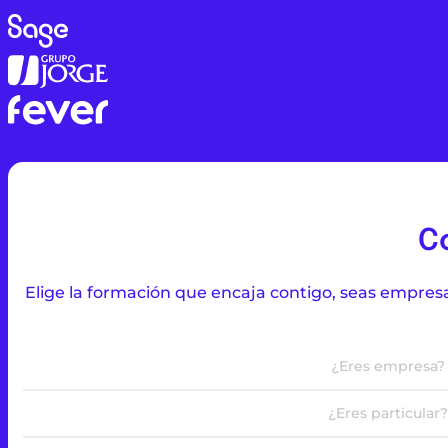
C
Elige la formación que encaja contigo, seas empres
¿Eres empresa?
¿Eres particular?