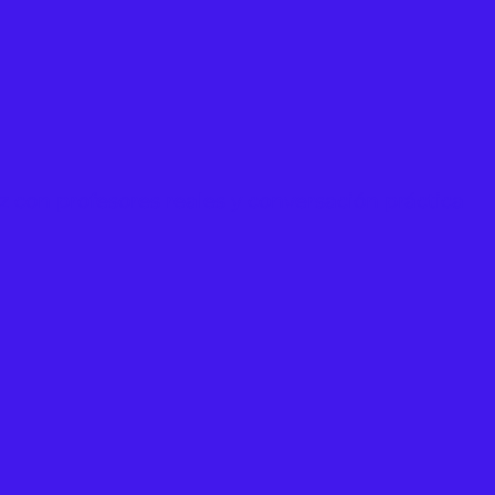
ez con profesores reales y conversación práctica