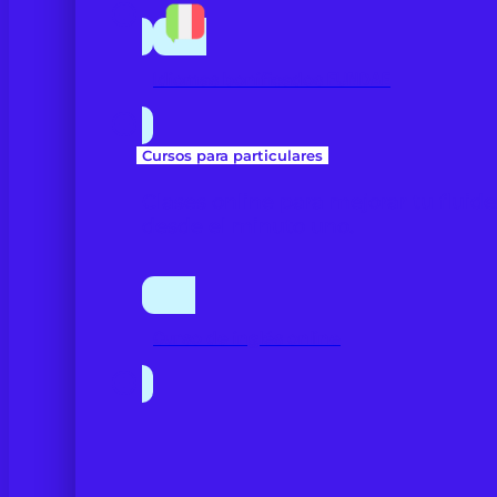
Idiomas bonificados FUNDAE
Cursos para particulares
Clases online para mejorar tu fluid
desde el minuto uno.
Curso de inglés online