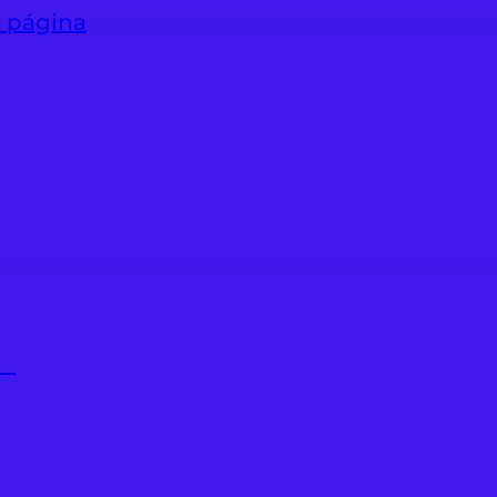
e página
as
ionales, seguimiento del progreso y bonificables