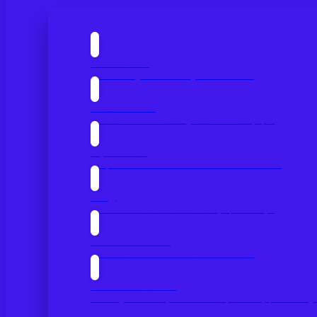
IAcademix
Aprende inglés con inteligencia artificial.
Twenix Hub
Ofrece contenidos de inglés a todo tu equipo.
Opiniones
Lo que dicen nuestros alumnos sobre nosotros.
Blog
Accede a tu centro de recursos y aprendizaje.
Casos de éxito
Lee los testimonios de nuestros clientes.
Recursos RRHH
Descárgate los mejores webinars, ebooks y podcasts gr