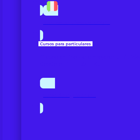
Idiomas bonificados FUNDAE
Cursos para particulares
Clases online para mejorar tu fluid
desde el minuto uno.
Curso de inglés online