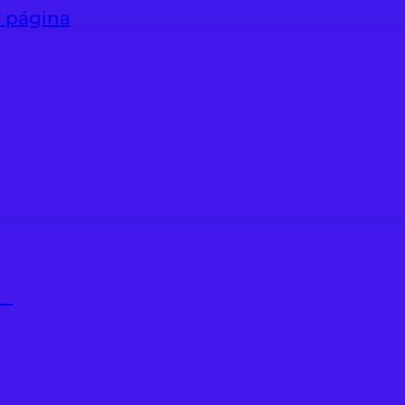
e página
as
ionales, seguimiento del progreso y bonificables