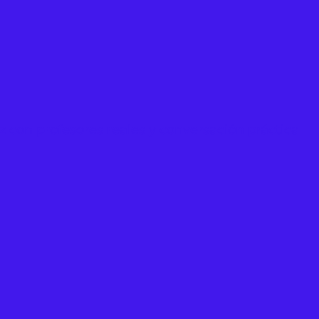
ez con profesores reales y conversación práctica