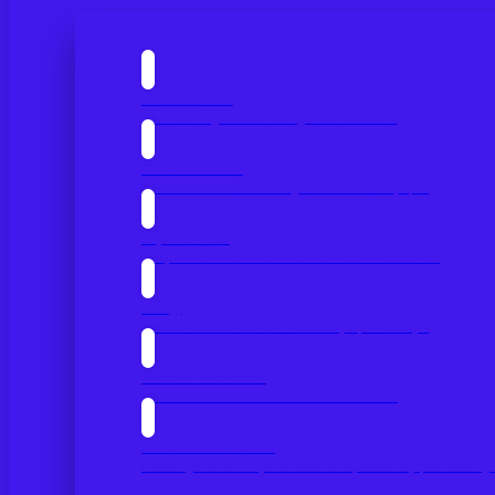
IAcademix
Aprende inglés con inteligencia artificial.
Twenix Hub
Ofrece contenidos de inglés a todo tu equipo.
Opiniones
Lo que dicen nuestros alumnos sobre nosotros.
Blog
Accede a tu centro de recursos y aprendizaje.
Casos de éxito
Lee los testimonios de nuestros clientes.
Recursos RRHH
Descárgate los mejores webinars, ebooks y podcasts gr