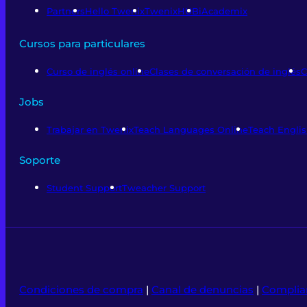
Partners
Hello Twenix
TwenixHUB
iAcademix
Cursos para particulares
Curso de inglés online
Clases de conversación de inglés
C
Jobs
Trabajar en Twenix
Teach Languages Online
Teach Englis
Soporte
Student Support
Tweacher Support
Condiciones de compra
|
Canal de denuncias
|
Complia