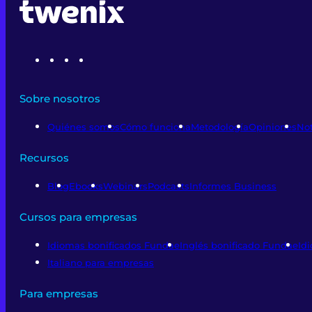
Sobre nosotros
Quiénes somos
Cómo funciona
Metodología
Opiniones
Not
Recursos
Blog
Ebooks
Webinars
Podcasts
Informes Business
Cursos para empresas
Idiomas bonificados Fundae
Inglés bonificado Fundae
Id
Italiano para empresas
Para empresas