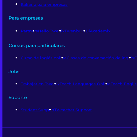
Italiano para empresas
Para empresas
Partners
Hello Twenix
TwenixHUB
iAcademix
Cursos para particulares
Curso de inglés online
Clases de conversación de inglés
C
Jobs
Trabajar en Twenix
Teach Languages Online
Teach Englis
Soporte
Student Support
Tweacher Support