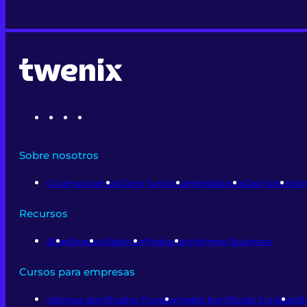
Sobre nosotros
Quiénes somos
Cómo funciona
Metodología
Opiniones
Not
Recursos
Blog
Ebooks
Webinars
Podcasts
Informes Business
Cursos para empresas
Idiomas bonificados Fundae
Inglés bonificado Fundae
Id