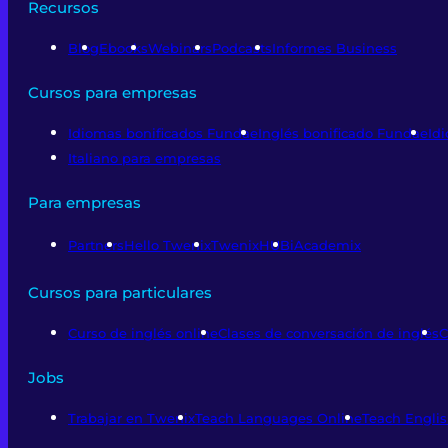
Recursos
Blog
Ebooks
Webinars
Podcasts
Informes Business
Cursos para empresas
Idiomas bonificados Fundae
Inglés bonificado Fundae
Id
Italiano para empresas
Para empresas
Partners
Hello Twenix
TwenixHUB
iAcademix
Cursos para particulares
Curso de inglés online
Clases de conversación de inglés
C
Jobs
Trabajar en Twenix
Teach Languages Online
Teach Englis