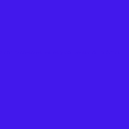
ez con profesores reales y conversación práctica