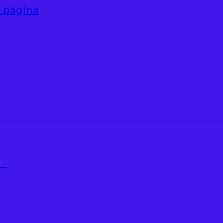
e página
as
ionales, seguimiento del progreso y bonificables