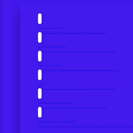
IAcademix
Aprende inglés con inteligencia artificial.
Twenix Hub
Ofrece contenidos de inglés a todo tu equipo.
Opiniones
Lo que dicen nuestros alumnos sobre nosotros.
Blog
Accede a tu centro de recursos y aprendizaje.
Casos de éxito
Lee los testimonios de nuestros clientes.
Recursos RRHH
Descárgate los mejores webinars, ebooks y podcasts gr