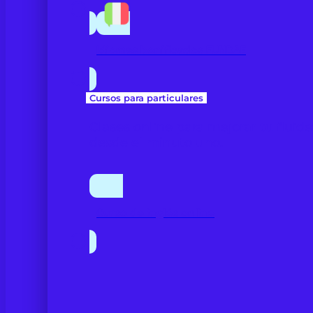
Idiomas bonificados FUNDAE
Cursos para particulares
Clases online para mejorar tu fluid
desde el minuto uno.
Curso de inglés online