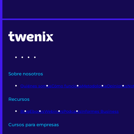
Sobre nosotros
Quiénes somos
Cómo funciona
Metodología
Opiniones
Not
Recursos
Blog
Ebooks
Webinars
Podcasts
Informes Business
Cursos para empresas