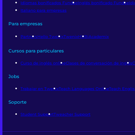
Idiomas bonificados Fundae
Inglés bonificado Fundae
Id
Italiano para empresas
Para empresas
Partners
Hello Twenix
TwenixHUB
iAcademix
Cursos para particulares
Curso de inglés online
Clases de conversación de inglés
C
Jobs
Trabajar en Twenix
Teach Languages Online
Teach Englis
Soporte
Student Support
Tweacher Support