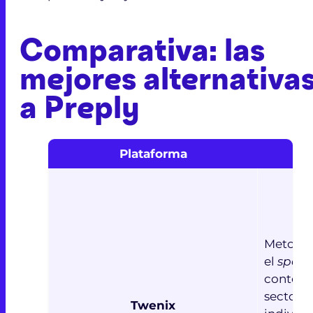
Comparativa: las
mejores alternativa
a Preply
Plataforma
Metodol
el
speak
conteni
sector 
Twenix