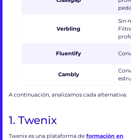
pedagó
Sin meto
Verbling
Filtrado
profesor
Fluentify
Conversa
Conversa
Cambly
estruct
A continuación, analizamos cada alternativa.
1. Twenix
Twenix es una plataforma de
formación en