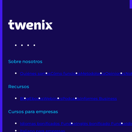
Sobre nosotros
Quiénes somos
Cómo funciona
Metodología
Opiniones
Not
Recursos
Blog
Ebooks
Webinars
Podcasts
Informes Business
Cursos para empresas
Idiomas bonificados Fundae
Inglés bonificado Fundae
Id
Italiano para empresas