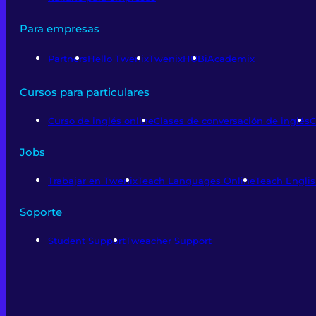
Para empresas
Partners
Hello Twenix
TwenixHUB
iAcademix
Cursos para particulares
Curso de inglés online
Clases de conversación de inglés
C
Jobs
Trabajar en Twenix
Teach Languages Online
Teach Englis
Soporte
Student Support
Tweacher Support