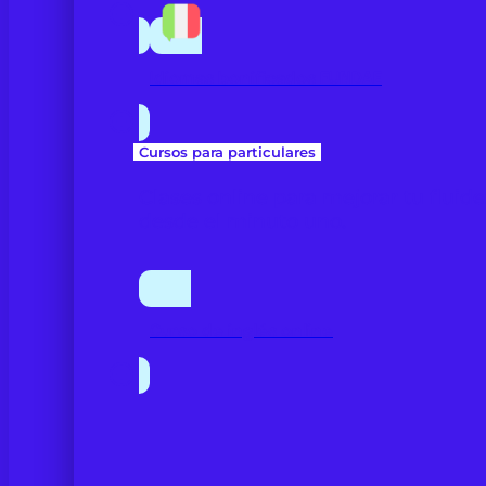
Idiomas bonificados FUNDAE
Cursos para particulares
Clases online para mejorar tu fluid
desde el minuto uno.
Curso de inglés online