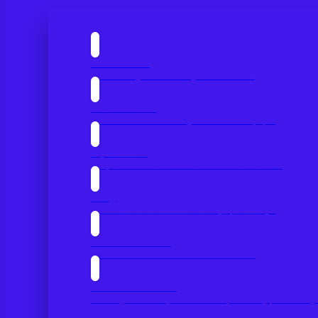
IAcademix
Aprende inglés con inteligencia artificial.
Twenix Hub
Ofrece contenidos de inglés a todo tu equipo.
Opiniones
Lo que dicen nuestros alumnos sobre nosotros.
Blog
Accede a tu centro de recursos y aprendizaje.
Casos de éxito
Lee los testimonios de nuestros clientes.
Recursos RRHH
Descárgate los mejores webinars, ebooks y podcasts gr