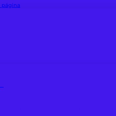
e página
as
ionales, seguimiento del progreso y bonificables