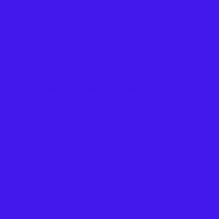
ez con profesores reales y conversación práctica