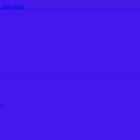
e página
as
ionales, seguimiento del progreso y bonificables