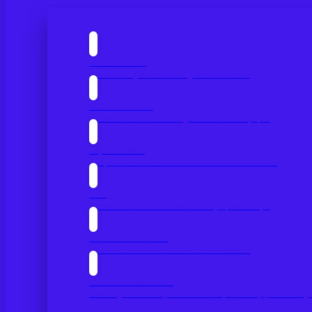
IAcademix
Aprende inglés con inteligencia artificial.
Twenix Hub
Ofrece contenidos de inglés a todo tu equipo.
Opiniones
Lo que dicen nuestros alumnos sobre nosotros.
Blog
Accede a tu centro de recursos y aprendizaje.
Casos de éxito
Lee los testimonios de nuestros clientes.
Recursos RRHH
Descárgate los mejores webinars, ebooks y podcasts gr