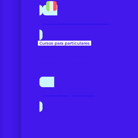
Idiomas bonificados FUNDAE
Cursos para particulares
Clases online para mejorar tu fluid
desde el minuto uno.
Curso de inglés online