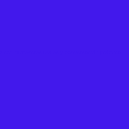
ez con profesores reales y conversación práctica