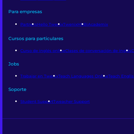
Para empresas
Partners
Hello Twenix
TwenixHUB
iAcademix
Cursos para particulares
Curso de inglés online
Clases de conversación de inglés
C
Jobs
Trabajar en Twenix
Teach Languages Online
Teach Englis
Soporte
Student Support
Tweacher Support