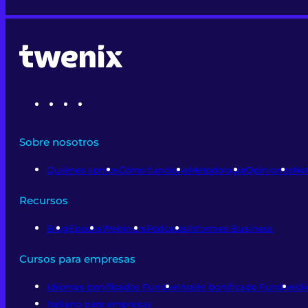
Sobre nosotros
Quiénes somos
Cómo funciona
Metodología
Opiniones
Not
Recursos
Blog
Ebooks
Webinars
Podcasts
Informes Business
Cursos para empresas
Idiomas bonificados Fundae
Inglés bonificado Fundae
Id
Italiano para empresas