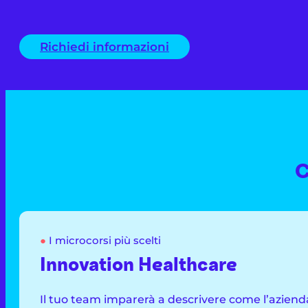
Richiedi informazioni
C
●
I microcorsi più scelti
Innovation Healthcare
Il tuo team imparerà a descrivere come l’azienda i