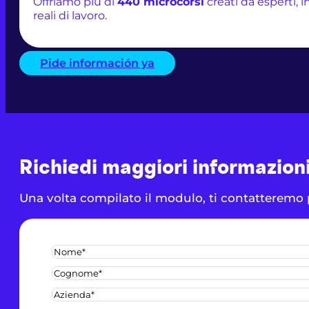
Offriamo più di
440 microcorsi
creati da esperti, 
reali di lavoro.
Pide información ya
Richiedi maggiori informazioni
Una volta compilato il modulo, ti contatteremo