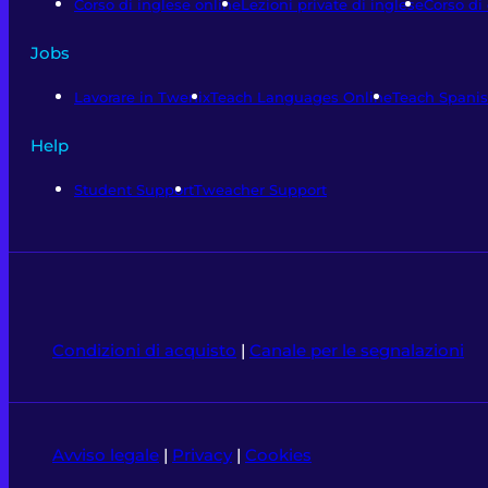
Corso di inglese online
Lezioni private di inglese
Corso di
Jobs
Lavorare in Twenix
Teach Languages Online
Teach Spanis
Help
Student Support
Tweacher Support
Condizioni di acquisto
|
Canale per le segnalazioni
Avviso legale
|
Privacy
|
Cookies