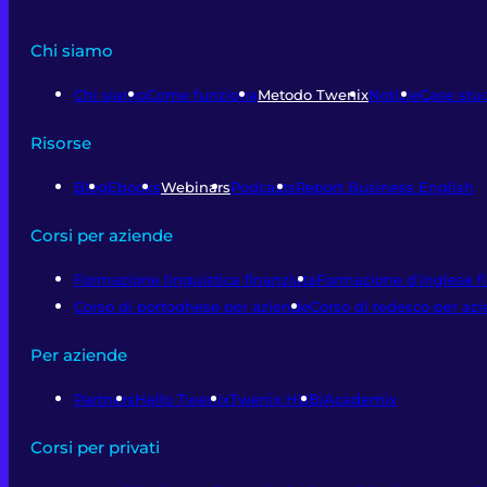
Chi siamo
Chi siamo
Come funziona
Metodo Twenix
Notizie
Case stu
Risorse
Blog
Ebooks
Webinars
Podcasts
Report Business English
Corsi per aziende
Formazione linguistica finanziata
Formazione d'inglese f
Corso di portoghese per aziende
Corso di tedesco per az
Per aziende
Partners
Hello Twenix
Twenix HUB
iAcademix
Corsi per privati