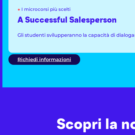
●
I microcorsi più scelti
A Successful Salesperson
Gli studenti svilupperanno la capacità di dialo
Richiedi informazioni
Scopri la n